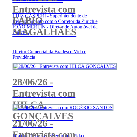
Entrevista com
LUIZ GASPERI - Superintendente de
FABIO
Relacionamento com o Corretor da Zurich e
JOÃO MERLIN - Diretor de Automóvel da
MAGALHÃES
Zurich...
Diretor Comercial da Bradesco Vida e
Previdência
28/06/26 -
Entrevista com
HILCA
GONÇALVES
21/06/26 -
Entrevista com
Diretora Técnica de Seguro de Vida e