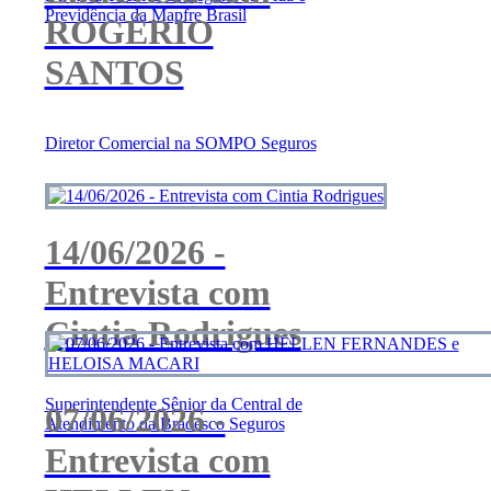
Previdência da Mapfre Brasil
ROGÉRIO
SANTOS
Diretor Comercial na SOMPO Seguros
14/06/2026 -
Entrevista com
Cintia Rodrigues
Superintendente Sênior da Central de
07/06/2026 -
Atendimento da Bradesco Seguros
Entrevista com