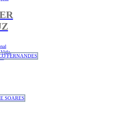
IER
UZ
nal
 Vida,
..