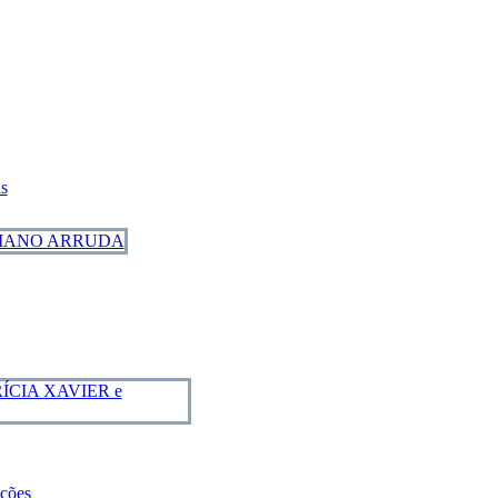
s
uções