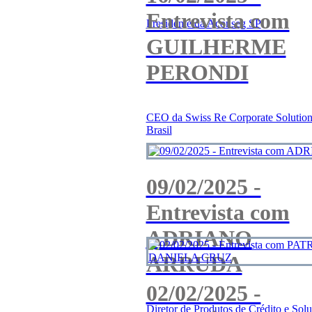
Entrevista com
Presidente da Aconseg SP
GUILHERME
PERONDI
CEO da Swiss Re Corporate Solution
Brasil
09/02/2025 -
Entrevista com
ADRIANO
ARRUDA
02/02/2025 -
Diretor de Produtos de Crédito e Sol