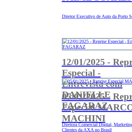
Diretor Executivo de Auto da Porto 
12/01/2025 - Repr
Especial -
Entrevista com
DANIELLE
05/01/2025 - Repr
FAGARAZ
Especial MARC
MACHINI
Diretora Comercial Digital, Marketin
Clientes da AXA no Brasil