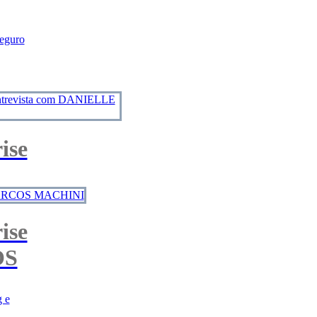
Seguro
ise
ise
OS
g e