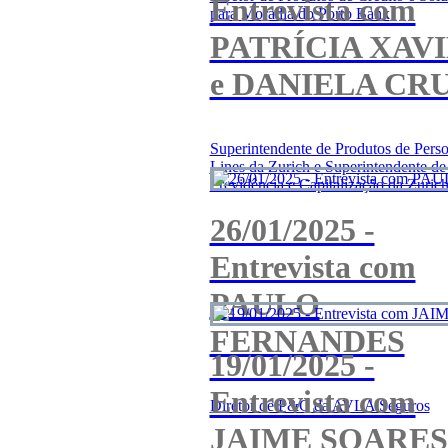
Entrevista com
para Moradia do Porto Bank
PATRÍCIA XAV
e DANIELA CR
Superintendente de Produtos de Perso
Lines da Zurich e Superintendente de
Previdência e Capitalização da Zurich.
26/01/2025 -
Entrevista com
PAULO
FERNANDES
19/01/2025 -
Entrevista com
Diretor de P&C da AVLA Seguros
JAIME SOARES