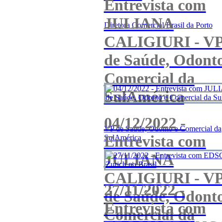
Entrevista com
JULIANA
Diretora Comercial Brasil da Porto
CALIGIURI - V
de Saúde, Odonto
Comercial da
SulAmérica
04/12/2022 -
VP de Saúde, Odonto e Comercial da
Entrevista com
SulAmérica
JULIANA
CALIGIURI - V
27/11/2022 -
de Saúde, Odonto
Entrevista com
Comercial da