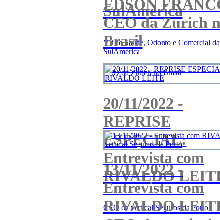
EDSON FRANCO
SulAmérica
CEO da Zurich 
Brasil
VP de Saúde, Odonto e Comercial da
SulAmérica
CEO da Zurich no Brasil
20/11/2022 -
REPRISE
ESPECIAL:
Entrevista com
13/11/2022 -
RIVALDO LEIT
Entrevista com
RIVALDO LEITE
CEO da vertical Seguros da Porto