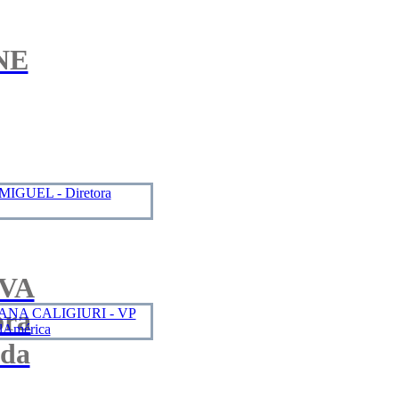
NE
EVA
ora
 da