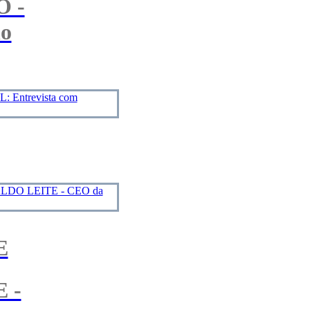
 -
no
E
 -