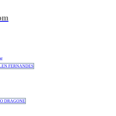
com
ne