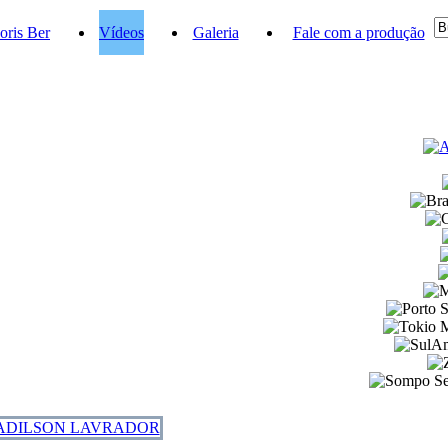
oris Ber
Vídeos
Galeria
Fale com a produção