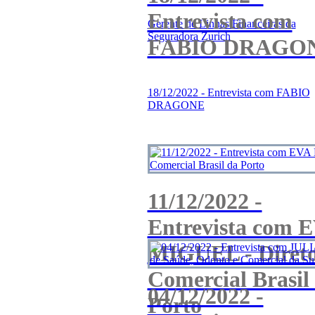
Entrevista com
Gerente de Linhas Financeiras da
Seguradora Zurich
FABIO DRAGO
18/12/2022 - Entrevista com FABIO
DRAGONE
11/12/2022 -
Entrevista com 
MIGUEL - Diret
Comercial Brasil
04/12/2022 -
Porto